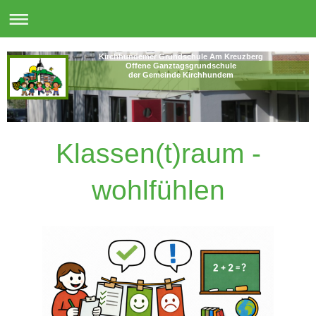
Kirchhundemer Grundschule Am Kreuzberg
Offene Ganztagsgrundschule
der Gemeinde Kirchhundem
Klassen(t)raum -
wohlfühlen